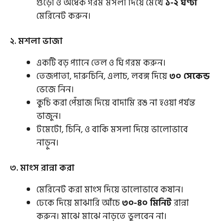
গুঁড়ো ও অর্ধেক গরম মসলা দিয়ে মেখে
১-২ ঘণ্টা
মেরিনেট করুন।
২. মশলা ভাজা
একটি বড় প্যানে তেল ও ঘি গরম করুন।
তেজপাতা, দারুচিনি, এলাচ, লবঙ্গ দিয়ে
৩০ সেকেন্ড
ভেজে নিন।
কুচি করা পেঁয়াজ দিয়ে বাদামি রঙ না হওয়া পর্যন্ত
ভাজুন।
টমেটো, চিনি, ও বাকি মসলা দিয়ে ভালোভাবে
নাড়ুন।
৩. মাংস রান্না করা
মেরিনেট করা মাংস দিয়ে ভালোভাবে কষান।
ঢেকে দিয়ে মাঝারি আঁচে
৩০-৪০ মিনিট
রান্না
করুন। মাঝে মাঝে নাড়তে ভুলবেন না।