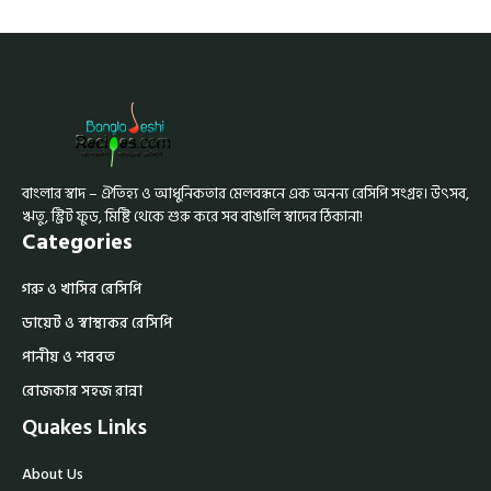
বাংলার স্বাদ – ঐতিহ্য ও আধুনিকতার মেলবন্ধনে এক অনন্য রেসিপি সংগ্রহ। উৎসব,
ঋতু, স্ট্রিট ফুড, মিষ্টি থেকে শুরু করে সব বাঙালি স্বাদের ঠিকানা!
Categories
গরু ও খাসির রেসিপি
ডায়েট ও স্বাস্থ্যকর রেসিপি
পানীয় ও শরবত
রোজকার সহজ রান্না
Quakes Links
About Us