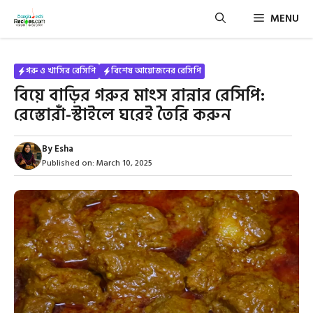
Skip
MENU
to
content
গরু ও খাসির রেসিপি
বিশেষ আয়োজনের রেসিপি
বিয়ে বাড়ির গরুর মাংস রান্নার রেসিপি:
রেস্তোরাঁ-স্টাইলে ঘরেই তৈরি করুন
By
Esha
Published on:
March 10, 2025