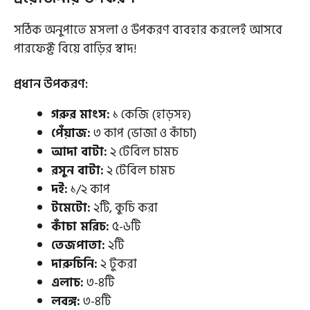
সঠিক অনুপাতে মসলা ও উপকরণ ব্যবহার করলেই আসবে
পারফেক্ট বিয়ে বাড়ির স্বাদ!
প্রধান উপকরণ:
গরুর মাংস:
১ কেজি (হাড়সহ)
পেঁয়াজ:
৩ কাপ (ভাজা ও কাঁচা)
আদা বাটা:
২ টেবিল চামচ
রসুন বাটা:
২ টেবিল চামচ
দই:
১/২ কাপ
টমেটো:
২টি, কুচি করা
কাঁচা মরিচ:
৫-৬টি
তেজপাতা:
২টি
দারুচিনি:
২ টুকরা
এলাচ:
৩-৪টি
লবঙ্গ:
৩-৪টি