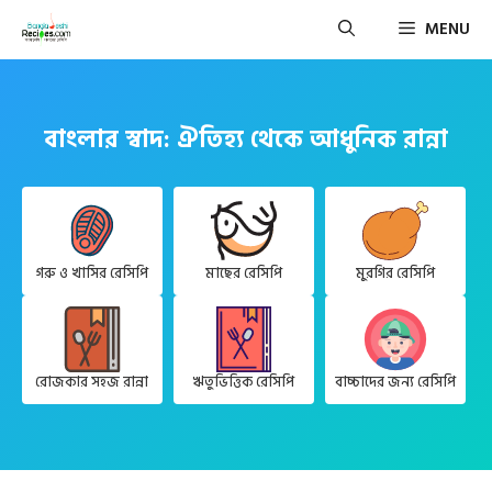
Skip
MENU
to
content
বাংলার স্বাদ: ঐতিহ্য থেকে আধুনিক রান্না
গরু ও খাসির রেসিপি
মাছের রেসিপি
মুরগির রেসিপি
রোজকার সহজ রান্না
ঋতুভিত্তিক রেসিপি
বাচ্চাদের জন্য রেসিপি