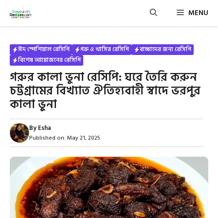
Skip
MENU
to
content
ঈদ স্পেশিয়াল রেসিপি
গরু ও খাসির রেসিপি
বাচ্চাদের জন্য রেসিপি
বিশেষ আয়োজনের রেসিপি
গরুর কালা ভুনা রেসিপি: ঘরে তৈরি করুন
চট্টগ্রামের বিখ্যাত ঐতিহ্যবাহী স্বাদে ভরপুর
কালা ভুনা
By
Esha
Published on:
May 21, 2025