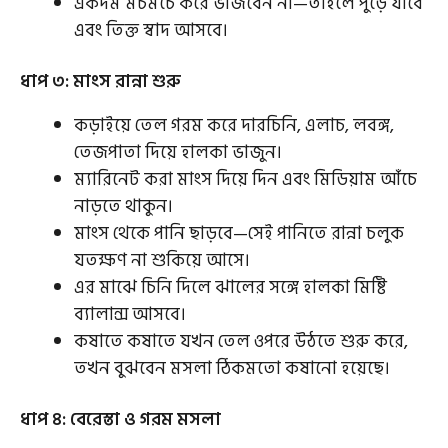
একদম মচমচে করে ভাজবেন না—তাহলে পুড়ে যাবে
এবং তিক্ত স্বাদ আসবে।
ধাপ ৩: মাংস রান্না শুরু
কড়াইয়ে তেল গরম করে দারচিনি, এলাচ, লবঙ্গ,
তেজপাতা দিয়ে হালকা ভাজুন।
ম্যারিনেট করা মাংস দিয়ে দিন এবং মিডিয়াম আঁচে
নাড়তে থাকুন।
মাংস থেকে পানি ছাড়বে—সেই পানিতে রান্না চলুক
যতক্ষণ না শুকিয়ে আসে।
এর মাঝে চিনি দিলে ঝালের সঙ্গে হালকা মিষ্টি
ব্যালান্স আসবে।
কষাতে কষাতে যখন তেল ওপরে উঠতে শুরু করে,
তখন বুঝবেন মসলা ঠিকমতো কষানো হয়েছে।
ধাপ ৪: বেরেস্তা ও গরম মসলা