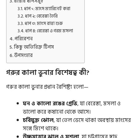
রান্নার ধাপসমূহ
ধাপ ১: মাংস ম্যারিনেট করা
ধাপ ২: বেরেস্তা তৈরি
ধাপ ৩: মাংস রান্না শুরু
ধাপ ৪: বেরেস্তা ও গরম মসলা
পরিবেশন
কিছু অতিরিক্ত টিপস
উপসংহার
গরুর কালা ভুনার বিশেষত্ব কী?
গরুর কালা ভুনার প্রধান বৈশিষ্ট্য হলো—
ঘন ও কালো রঙের গ্রেভি
, যা বেরেস্তা, মসলা ও
ভালো করে কষানো থেকে আসে।
চর্বিযুক্ত ঝোল
, যা তেল ভেসে থাকা অবস্থায় মাংসের
সঙ্গে মিশে থাকে।
উচ্চমাত্রার ঝাল ও মশলা
, যা চট্টগ্রামের স্বাদ