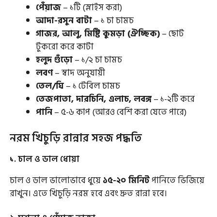
পেঁয়াজ
– ১টি (স্লাইস করা)
আদা-রসুন বাটা
– ১ চা চামচ
গাজর, আলু, মিষ্টি কুমড়া (ঐচ্ছিক)
– ছোট
টুকরো করে কাটা
হলুদ গুঁড়ো
– ১/২ চা চামচ
লবণ
– স্বাদ অনুযায়ী
তেল/ঘি
– ১ টেবিল চামচ
তেজপাতা, দারচিনি, এলাচ, লবঙ্গ
– ১-২টি করে
পানি
– ৫-৬ কাপ (আরও বেশি করা যেতে পারে)
নরম খিচুড়ি রান্নার সহজ পদ্ধতি
১. চাল ও ডাল ধোয়া
চাল ও ডাল ভালোভাবে ধুয়ে
১৫-২০ মিনিট
পানিতে ভিজিয়ে
রাখুন। এতে খিচুড়ি নরম হবে এবং দ্রুত রান্না হবে।