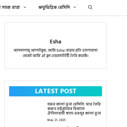
সহজ রান্না
ঋতুভিত্তিক রেসিপি
Esha
আসসালামু আলাইকুম, আমি Esha। রান্নার প্রতি ভালোবাসা
থেকেই আমি এই ব্লগ ওয়েবসাইটটি তৈরি করেছি।
LATEST POST
গরুর কালা ভুনা রেসিপি: ঘরে তৈরি
করুন চট্টগ্রামের বিখ্যাত
ঐতিহ্যবাহী স্বাদে ভরপুর কালা ভুনা
May 21, 2025