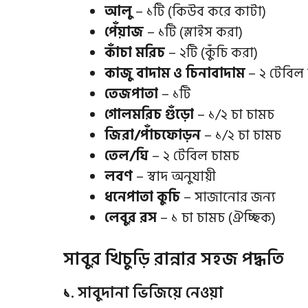
আলু
– ১টি (কিউব করে কাটা)
পেঁয়াজ
– ১টি (স্লাইস করা)
কাঁচা মরিচ
– ২টি (কুঁচি করা)
কাজু বাদাম ও চিনাবাদাম
– ২ টেবিল 
তেজপাতা
– ১টি
গোলমরিচ গুঁড়ো
– ১/২ চা চামচ
জিরা/পাঁচফোড়ন
– ১/২ চা চামচ
তেল/ঘি
– ২ টেবিল চামচ
লবণ
– স্বাদ অনুযায়ী
ধনেপাতা কুচি
– সাজানোর জন্য
লেবুর রস
– ১ চা চামচ (ঐচ্ছিক)
সাবুর খিচুড়ি রান্নার সহজ পদ্ধতি
১. সাবুদানা ভিজিয়ে নেওয়া