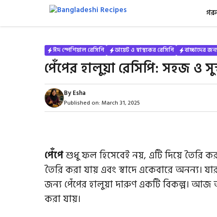
Skip
গরু
to
content
ঈদ স্পেশিয়াল রেসিপি
ডায়েট ও স্বাস্থ্যকর রেসিপি
বাচ্চাদের জন্
পেঁপের হালুয়া রেসিপি: সহজ ও সুস্বা
By
Esha
Published on:
March 31, 2025
পেঁপে
শুধু ফল হিসেবেই নয়, এটি দিয়ে তৈরি করা
তৈরি করা যায় এবং স্বাদে একেবারে অনন্য। যারা এ
জন্য পেঁপের হালুয়া দারুণ একটি বিকল্প। 
করা যায়।