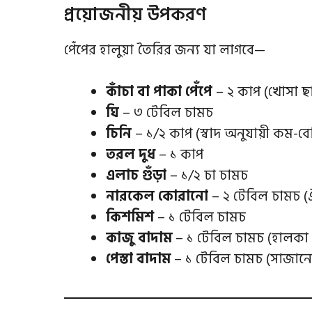
প্রয়োজনীয় উপকরণ
পেঁপের হালুয়া তৈরির জন্য যা লাগবে—
কাঁচা বা পাকা পেঁপে
– ২ কাপ (খোসা ছা
ঘি
– ৩ টেবিল চামচ
চিনি
– ১/২ কাপ (স্বাদ অনুযায়ী কম-ব
তরল দুধ
– ১ কাপ
এলাচ গুঁড়া
– ১/২ চা চামচ
নারকেল কোরানো
– ২ টেবিল চামচ (
কিশমিশ
– ১ টেবিল চামচ
কাজু বাদাম
– ১ টেবিল চামচ (হালকা
পেস্তা বাদাম
– ১ টেবিল চামচ (সাজানো