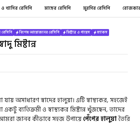
 ও খাসির রেসিপি
মাছের রেসিপি
মুরগির রেসিপি
রোজকার 
য রেসিপি
বিশেষ আয়োজনের রেসিপি
মিষ্টান্ন ও পায়েস
স্ন্যাকস
দু মিষ্টান্ন
 যায় অসাধারণ স্বাদের হালুয়া। এটি স্বাস্থ্যকর, সহজেই
কটু ব্যতিক্রমী ও স্বাস্থ্যকর মিষ্টান্ন খুঁজছেন, তাদের
আজ আমরা জানব কীভাবে সহজ উপায়ে
পেঁপের হালুয়া
তৈরি