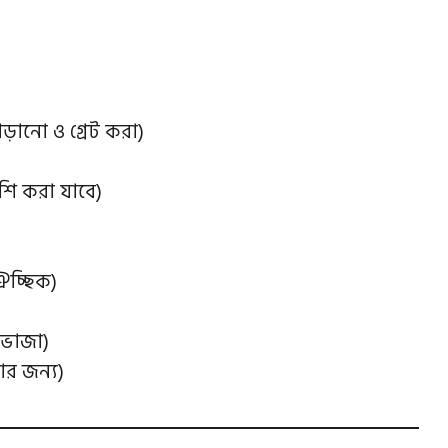
ড়ানো ও গ্রেট করা)
েশি করা যাবে)
ঐচ্ছিক)
 ভাজা)
র জন্য)