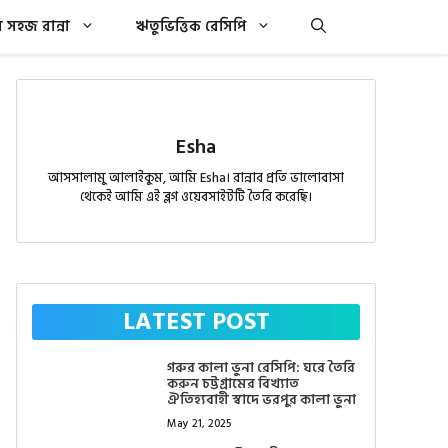
সহজ রান্না
ঋতুভিত্তিক রেসিপি
Esha
আসসালামু আলাইকুম, আমি Esha। রান্নার প্রতি ভালোবাসা
থেকেই আমি এই ব্লগ ওয়েবসাইটটি তৈরি করেছি।
LATEST POST
গরুর কালা ভুনা রেসিপি: ঘরে তৈরি
করুন চট্টগ্রামের বিখ্যাত
ঐতিহ্যবাহী স্বাদে ভরপুর কালা ভুনা
May 21, 2025