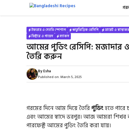
Skip
গরু
to
content
ইফতার ও সেহরি স্পেশাল
ঋতুভিত্তিক রেসিপি
ডায়েট ও স্বাস্থ্য
মিষ্টান্ন ও পায়েস
স্ন্যাকস
আমের পুডিং রেসিপি: মজাদার ও
তৈরি করুন
By
Esha
Published on:
March 5, 2025
গরমের দিনে আম দিয়ে তৈরি
পুডিং
হতে পারে চ
এবং আমের স্বাদে ভরপুর। আজ আমরা শিখব কী
পারফেক্ট আমের পুডিং তৈরি করা যায়।