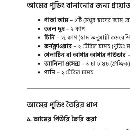
আমের পুডিং বানানোর জন্য প্রয়
পাকা আম
– ২টি (মধুর স্বাদের আম বে
তরল দুধ
– ২ কাপ
চিনি
– ½ কাপ (স্বাদ অনুযায়ী কমবেশ
কর্নফ্লাওয়ার
– ২ টেবিল চামচ (পুডিং 
গেলাটিন বা আগার আগার পাউডার
–
ভ্যানিলা এসেন্স
– ১ চা চামচ (ঐচ্ছিক
পানি
– ২ টেবিল চামচ
আমের পুডিং তৈরির ধাপ
১. আমের পিউরি তৈরি করা