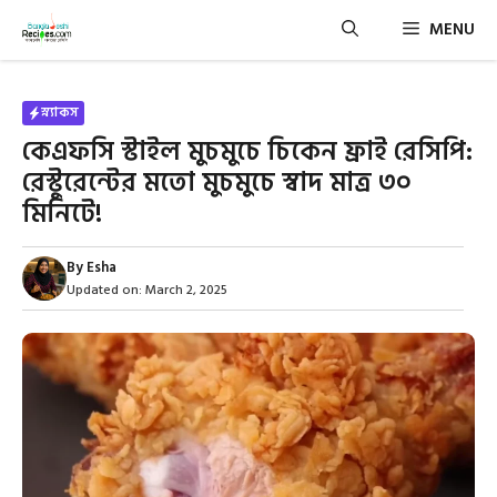
Skip
MENU
to
content
স্ন্যাকস
কেএফসি স্টাইল মুচমুচে চিকেন ফ্রাই রেসিপি:
রেস্টুরেন্টের মতো মুচমুচে স্বাদ মাত্র ৩০
মিনিটে!
By
Esha
Updated on:
March 2, 2025