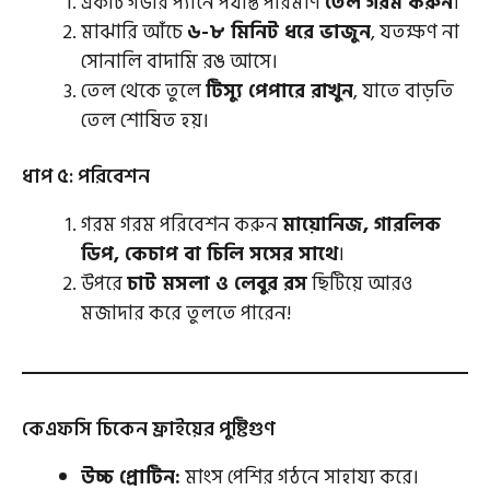
একটি গভীর প্যানে পর্যাপ্ত পরিমাণ
তেল গরম করুন
।
মাঝারি আঁচে
৬-৮ মিনিট ধরে ভাজুন
, যতক্ষণ না
সোনালি বাদামি রঙ আসে।
তেল থেকে তুলে
টিস্যু পেপারে রাখুন
, যাতে বাড়তি
তেল শোষিত হয়।
ধাপ ৫: পরিবেশন
গরম গরম পরিবেশন করুন
মায়োনিজ, গারলিক
ডিপ, কেচাপ বা চিলি সসের সাথে
।
উপরে
চাট মসলা ও লেবুর রস
ছিটিয়ে আরও
মজাদার করে তুলতে পারেন!
কেএফসি চিকেন ফ্রাইয়ের পুষ্টিগুণ
উচ্চ প্রোটিন:
মাংস পেশির গঠনে সাহায্য করে।