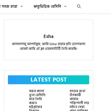
সহজ রান্না
ঋতুভিত্তিক রেসিপি
Esha
আসসালামু আলাইকুম, আমি Esha। রান্নার প্রতি ভালোবাসা
থেকেই আমি এই ব্লগ ওয়েবসাইটটি তৈরি করেছি।
LATEST POST
গরুর কালা
হাড়ের জন্য
ভুনা রেসিপি:
উপকারী
ঘরে তৈরি
খাবার:
করুন
শক্তিশালী হাড়
চট্টগ্রামের
গঠনে সেরা
বিখ্যাত
খাদ্য তালিকা